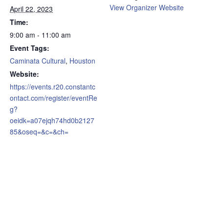
View Organizer Website
April 22, 2023
Time:
9:00 am - 11:00 am
Event Tags:
Caminata Cultural
,
Houston
Website:
https://events.r20.constantc
ontact.com/register/eventRe
g?
oeidk=a07ejqh74hd0b2127
85&oseq=&c=&ch=