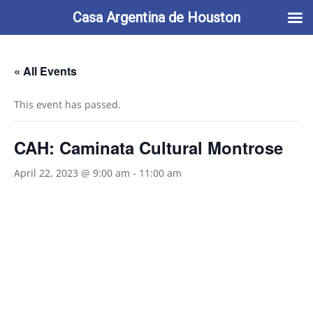
713-622-2212
info@casaargentina.org
Casa Argentina de Houston
« All Events
This event has passed.
CAH: Caminata Cultural Montrose
April 22, 2023 @ 9:00 am
-
11:00 am