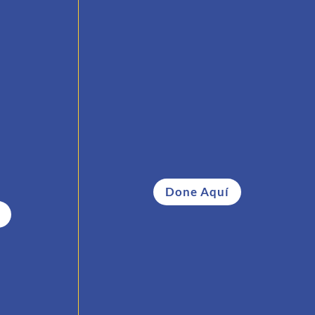
Causa Solidaria 2025
 eventos
Ayúdenos a recaudar fondos para
 sociales
poder ayudar a quienes más lo
tivas
necesitan.
Done Aquí