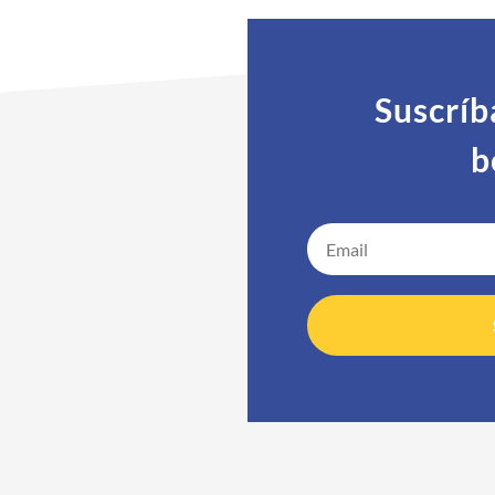
cido y apoyado
Suscríb
 peñas folclóricas,
b
rales, ciclos literarios
a, festejos de
eportivos, los
s recordadas y
on causas solidarias
los EE.UU., incluyendo
, organizaciones de
raestructura en zonas