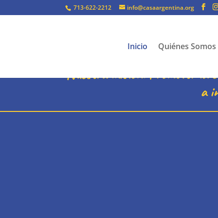
713-622-2212
info@casaargentina.org
Inicio
Quiénes Somos
Nuestra misión: Promover la cu
a i
Casa Argentin