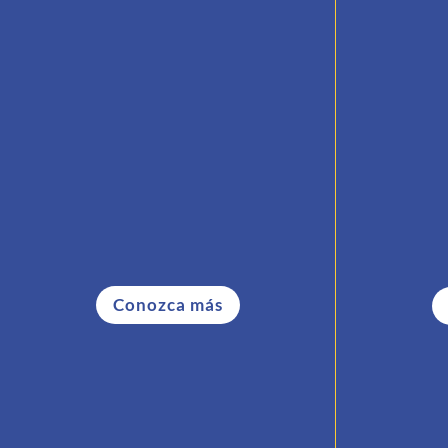
Quiénes somos
Conozca la misión, la visión y los
Hágase s
valores de Casa Argentina de
Houston.
Conozca más