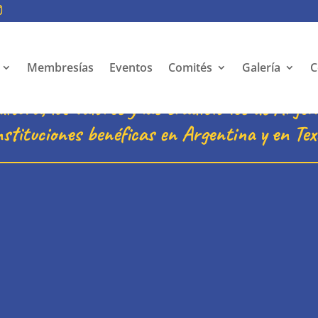
Membresías
Eventos
Comités
Galería
C
ltura, los valores y las tradiciones de Arge
nstituciones benéficas en Argentina y en Tex
a de Houston