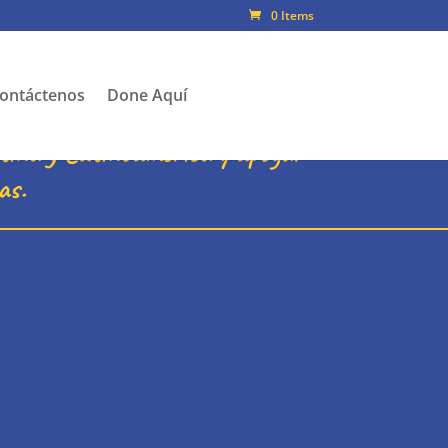
0 Items
ontáctenos
Done Aquí
ntina y Latinoamérica y apoyar
as.