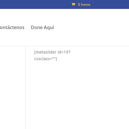
0 Items
ontáctenos
Done Aquí
[metaslider id=197
cssclass=""]