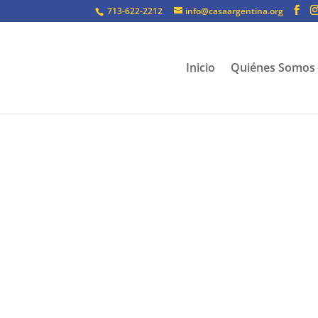
713-622-2212
info@casaargentina.org
Inicio
Quiénes Somos