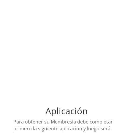
Application
Casa Argentina de
Houston
Al servicio de la Cultura y
Solidaridad
Aplicación
Para obtener su Membresía debe completar
primero la siguiente aplicación y luego será