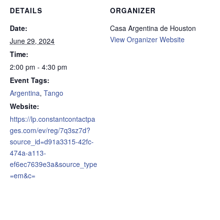
DETAILS
ORGANIZER
Date:
Casa Argentina de Houston
View Organizer Website
June 29, 2024
Time:
2:00 pm - 4:30 pm
Event Tags:
Argentina
,
Tango
Website:
https://lp.constantcontactpa
ges.com/ev/reg/7q3sz7d?
source_id=d91a3315-42fc-
474a-a113-
ef6ec7639e3a&source_type
=em&c=