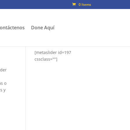
0 Items
ontáctenos
Done Aquí
[metaslider id=197
cssclass=""]
nder
as o
s y